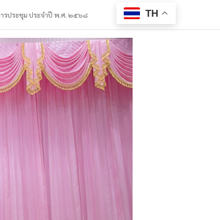
TH
การประชุม ประจำปี พ.ศ. ๒๕๖๘