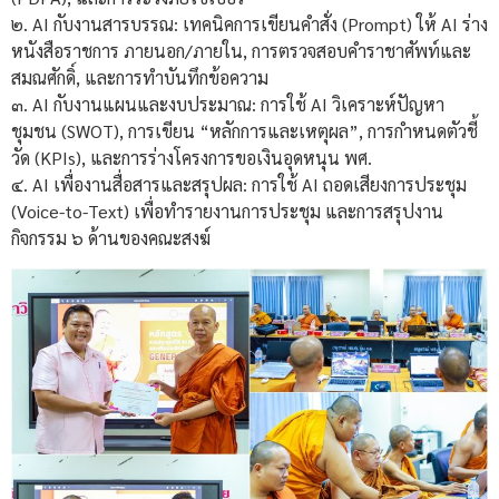
๒. AI กับงานสารบรรณ: เทคนิคการเขียนคำสั่ง (Prompt) ให้ AI ร่าง
หนังสือราชการ ภายนอก/ภายใน, การตรวจสอบคำราชาศัพท์และ
สมณศักดิ์, และการทำบันทึกข้อความ
๓. AI กับงานแผนและงบประมาณ: การใช้ AI วิเคราะห์ปัญหา
ชุมชน (SWOT), การเขียน “หลักการและเหตุผล”, การกำหนดตัวชี้
วัด (KPIs), และการร่างโครงการขอเงินอุดหนุน พศ.
๔. AI เพื่องานสื่อสารและสรุปผล: การใช้ AI ถอดเสียงการประชุม
(Voice-to-Text) เพื่อทำรายงานการประชุม และการสรุปงาน
กิจกรรม ๖ ด้านของคณะสงฆ์