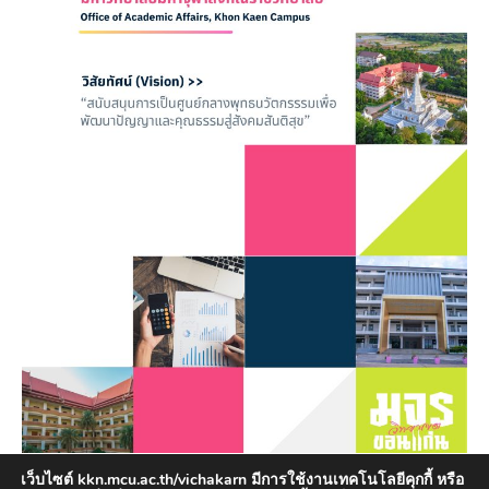
เว็บไซต์ kkn.mcu.ac.th/vichakarn มีการใช้งานเทคโนโลยีคุกกี้ หรือ