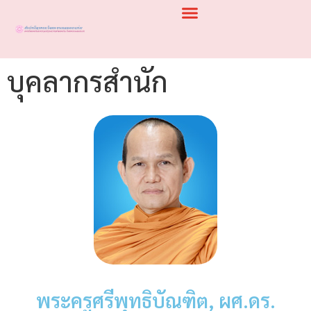
บุคลากรสำนัก
พระครูศรีพุทธิบัณฑิต, ผศ.ดร.