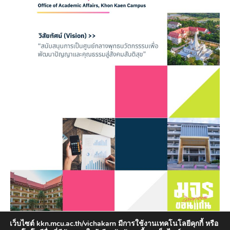
เว็บไซต์ kkn.mcu.ac.th/vichakarn มีการใช้งานเทคโนโลยีคุกกี้ หรือ