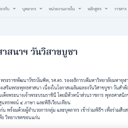
ี่ยวกับ
บุคลากร
หน่วยงานภายใน
หลักสูตร
วารสาร
ศาสนาฯ วันวิสาขบูชา
พระราชพัฒนาวัชรบัณฑิต, รศ.ดร. รองอธิการบดีมหาวิทยาลัยมหาจุฬ
่งเสริมพระพุทธศาสนา เนื่องในโอกาสเฉลิมฉลองวันวิสาขบูชา วันสำค
สมเด็จพระนางเจ้าพระบรมราชินี โดยมีหัวหน้าส่วนราชการ พุทธศาสนิ
สุนทรพจน์ ๔ ภาษา และพิธีเวียนเทียน
น พร้อมด้วยผู้อำนวยการกลุ่ม และบุคลากร เข้าร่วมพิธีฯ เพื่อร่วมส
ลัย วิทยาเขตขอนแก่น