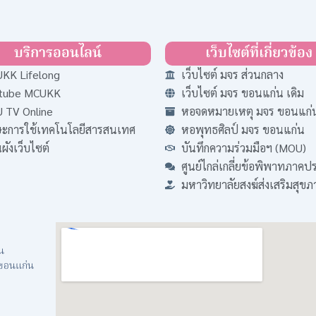
บริการออนไลน์
เว็บไซต์ที่เกี่ยวข้อง
KK Lifelong
เว็บไซต์ มจร ส่วนกลาง
tube MCUKK
เว็บไซต์ มจร ขอนแก่น เดิม
 TV Online
หอจดหมายเหตุ มจร ขอนแก่
ษะการใช้เทคโนโลยีสารสนเทศ
หอพุทธศิลป์ มจร ขอนแก่น
ังเว็บไซต์
บันทึกความร่วมมือฯ (MOU)
ศูนย์ไกล่เกลี่ยข้อพิพาทภาค
มหาวิทยาลัยสงฆ์ส่งเสริมสุข
น
จ.ขอนแก่น