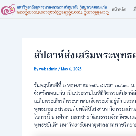
Skip
Post
หน้าหลัก
เก
to
navigation
content
สัปดาห์ส่งเสริมพระพุทธ
By
webadmin
/
May 6, 2025
วันพฤหัสบดีที่ ๖ พฤษภาคม ๒๕๖๘ เวลา ๐๙.๓๐ น. 
จังหวัดขอนแก่น เป็นประธานในพิธีกิจกรรมสัปดาห์ส
เฉลิมพระเกียรติพระบาทสมเด็จพระเจ้าอยู่หัว และ
พุทธมามกะ สวดมนต์บทอิติปิโส ๙ บท กิจกรรมกล่าว
ในการนี้ นางศิรดา มะลาสาย วัฒนธรรมจังหวัดขอนแก่
พุทธชยันตีฯ มหาวิทยาลัยมหาจุฬาลงกรณราชวิทยา