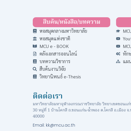
สืบค้น/หนังสือ/บทความ
หอสมุดกลางมหาวิทยาลัย
MCU
หอสมุดแห่งชาติ
You
MCU e - BOOK
MCU
คลังเอกสารออนไลน์
ทัก
บทความวิชาการ
แผนผ
สืบค้นงานวิจัย
วิทยานิพนธ์ e-Thesis
ติดต่อเรา
มหาวิทยาลัยมหาจุฬาลงกรณราชวิทยาลัย วิทยาเขตขอนแก่
30 หมู่ที่ 1 บ้านโคกสี ถ.ขอนแก่น-น้ำพอง ต.โคกสี อ.เมือง 
40000
Email: kk@mcu.ac.th