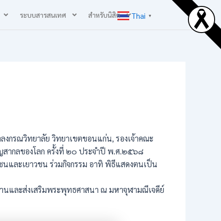
ระบบสารสนเทศ
สำหรับนิสิต
Thai
▼
าลงกรณวิทยาลัย วิทยาเขตขอนแก่น, รองเจ้าคณะ
ัญสากลของโลก ครั้งที่ ๒๐ ประจำปี พ.ศ.๒๕๖๘
กชนและเยาวชน ร่วมกิจกรรม อาทิ พิธีแสดงตนเป็น
ืบสานและส่งเสริมพระพุทธศาสนา ณ มหาจุฬามณีเจดีย์