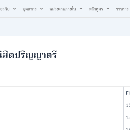
ี่ยวกับ
บุคลากร
หน่วยงานภายใน
หลักสูตร
วารสาร
ิสิตปริญญาตรี
Fi
1
1
1