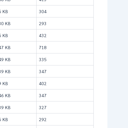
5 KB
304
30 KB
293
5 KB
432
47 KB
718
49 KB
335
39 KB
347
9 KB
402
46 KB
347
39 KB
327
6 KB
292