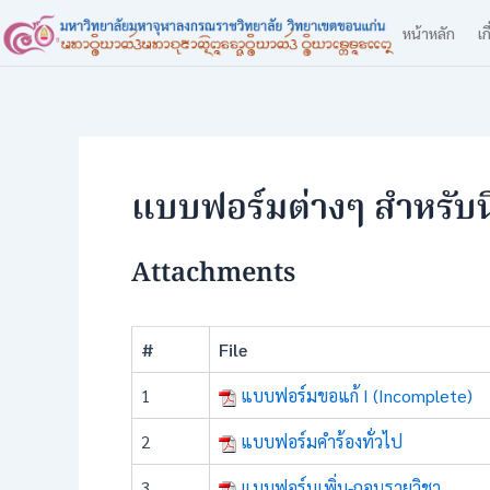
Skip
หน้าหลัก
เก
to
content
แบบฟอร์มต่างๆ สำหรับน
Attachments
#
File
1
แบบฟอร์มขอแก้ I (Incomplete)
2
แบบฟอร์มคำร้องทั่วไป
3
แบบฟอร์มเพิ่ม-ถอนรายวิชา