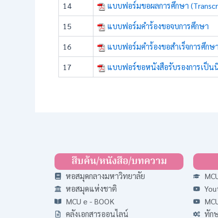
14
แบบฟอร์มขอผลการศึกษา (Transcr
15
แบบฟอร์มคำร้องขอจบการศึกษา
16
แบบฟอร์มคำร้องขอสำเร็จการศึก
17
แบบฟอร์ขอหนังสือรับรองการเป็นนิส
สืบค้น/หนังสือ/บทความ
หอสมุดกลางมหาวิทยาลัย
MCU
หอสมุดแห่งชาติ
You
MCU e - BOOK
MCU
คลังเอกสารออนไลน์
ทัก