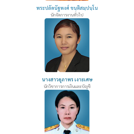
พระปลัดนัฐพงศ์ ขนฺติสมฺปนฺโน
นักจัดการงานทั่วไป
นางสาวยุภาพร เงาะเศษ
นักวิชาการการเงินและบัญชี