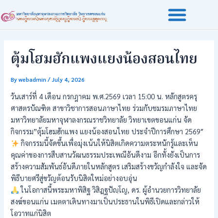
Skip
Post
to
navigation
content
ตุ้มโฮมฮักแพงแยงน้องสอนไทย
By
webadmin
/
July 4, 2026
วันเสาร์ที่ 4 เดือน กรกฎาคม พ.ศ.2569 เวลา 15:00 น. หลักสูตรครุ
ศาสตรบัณฑิต สาขาวิชาการสอนภาษาไทย ร่วมกับชมรมภาษาไทย
มหาวิทยาลัยมหาจุฬาลงกรณราชวิทยาลัย วิทยาเขตขอนแก่น จัด
กิจกรรม”ตุ้มโฮมฮักแพง แยงน้องสอนไทย ประจำปีการศึกษา 2569″
กิจกรรมนี้จัดขึ้นเพื่อมุ่งเน้นให้นิสิตเกิดความตระหนักรู้และเห็น
คุณค่าของการสืบสานวัฒนธรรมประเพณีอันดีงาม อีกทั้งยังเป็นการ
สร้างความสัมพันธ์อันดีภายในหลักสูตร เสริมสร้างขวัญกำลังใจ และจัด
พิธีบายศรีสู่ขวัญต้อนรับนิสิตใหม่อย่างอบอุ่น
ในโอกาสนี้พระมหาพิสิฐ วิสิฎฺฐปัญฺโญ, ดร. ผู้อำนวยการวิทยาลัย
สงฆ์ขอนแก่น เมตตาเดินทางมาเป็นประธานในพิธีเปิดและกล่าวให้
โอวาทแก่นิสิต