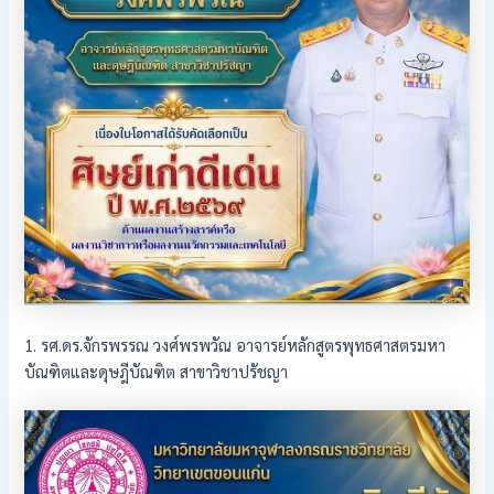
1. รศ.ดร.จักรพรรณ วงศ์พรพวัณ อาจารย์หลักสูตรพุทธศาสตรมหา
บัณฑิตและดุษฎีบัณฑิต สาขาวิชาปรัชญา